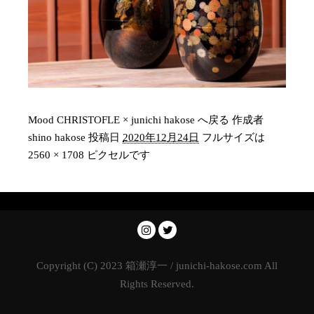
Mood CHRISTOFLE × junichi hakose へ戻る
作成者
shino hakose
投稿日
2020年12月24日
フルサイズは
2560 × 1708
ピクセルです
Copyright (C) 2023 箱瀬淳一 / junichi-hakose.com All
Rights Reserved.