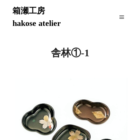
箱瀬工房
hakose atelier
メイン
舎林①-1