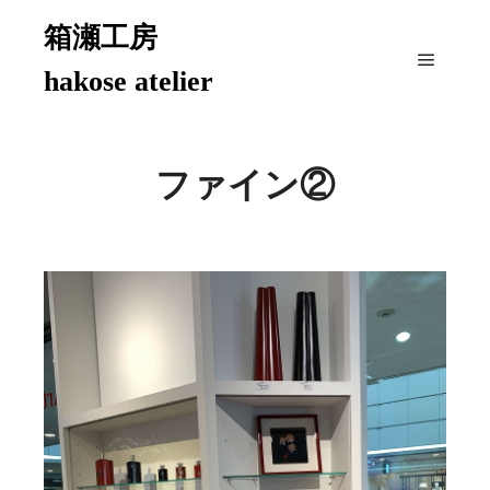
箱瀬工房
hakose atelier
メイン
ファイン②