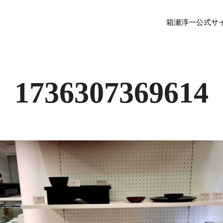
箱瀬淳一公式サ
1736307369614