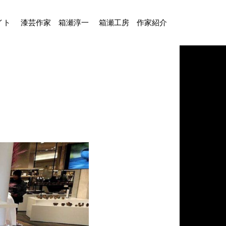
イト
漆芸作家 箱瀬淳一
箱瀬工房 作家紹介