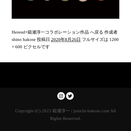
Herend×箱瀬淳一コラボレーション作品 へ戻る
作成者
shino hakose
投稿日
2020年8月26日
フルサイズは
1200
× 600
ピクセルです
Copyright (C) 2023 箱瀬淳一 / junichi-hakose.com All
Rights Reserved.