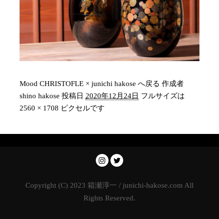
Mood CHRISTOFLE × junichi hakose へ戻る
作成者
shino hakose
投稿日
2020年12月24日
フルサイズは
2560 × 1708
ピクセルです
Copyright (C) 2023 箱瀬淳一 / junichi-hakose.com All
Rights Reserved.