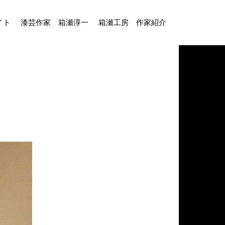
イト
漆芸作家 箱瀬淳一
箱瀬工房 作家紹介