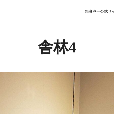
箱瀬淳一公式サ
舎林4