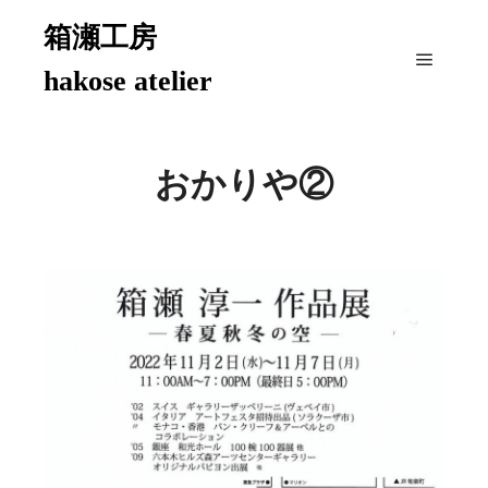
箱瀬工房
hakose atelier
メイン
おかりや②