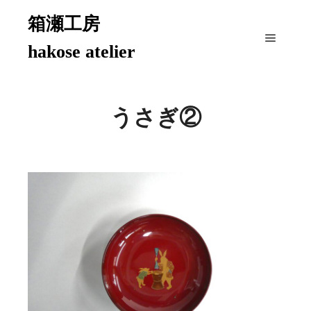
箱瀬工房
hakose atelier
メイン
うさぎ②