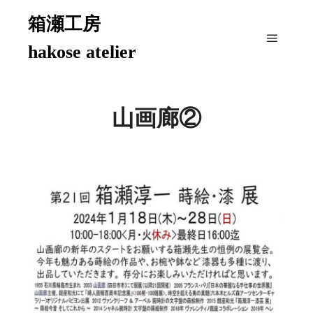
箱瀬工房
hakose atelier
メイン
山画廊②