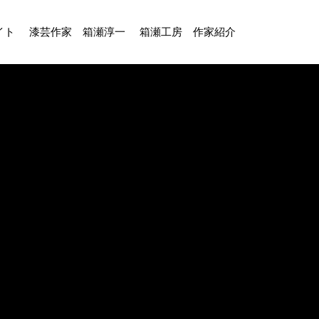
イト
漆芸作家 箱瀬淳一
箱瀬工房 作家紹介