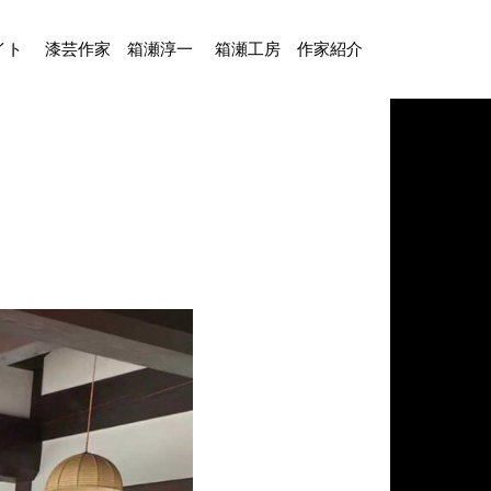
イト
漆芸作家 箱瀬淳一
箱瀬工房 作家紹介