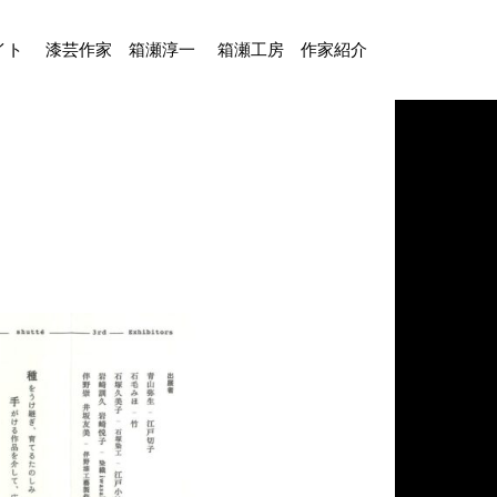
イト
漆芸作家 箱瀬淳一
箱瀬工房 作家紹介