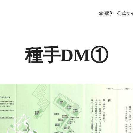
箱瀬淳一公式サ
種手DM①